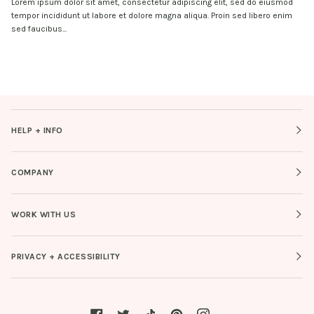
Lorem ipsum dolor sit amet, consectetur adipiscing elit, sed do eiusmod
tempor incididunt ut labore et dolore magna aliqua. Proin sed libero enim
sed faucibus...
HELP + INFO
COMPANY
WORK WITH US
PRIVACY + ACCESSIBILITY
Facebook
Twitter
Tiktok
Pinterest
Instagram