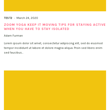
March 24, 2020
TEST2
ZOOM YOGA KEEP IT MOVING TIPS FOR STAYING ACTIVE
WHEN YOU HAVE TO STAY ISOLATED
Adam Furman
Lorem ipsum dolor sit amet, consectetur adipiscing elit, sed do eiusmod
tempor incididunt ut labore et dolore magna aliqua. Proin sed libero enim
sed faucibus...